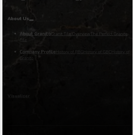
About Us
About Granito
Granit Tile Overview
The Perfect Granite
Tile
Company Profile
History of RBG
History of GBC
History of
Granito
Visualizer
© Granito 2025