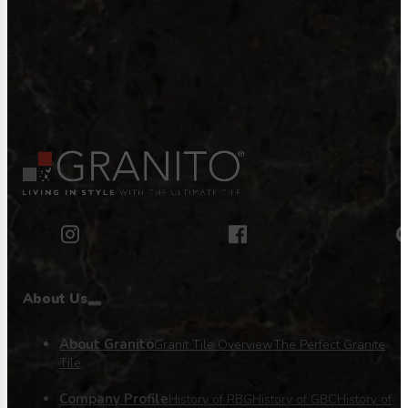
About Us
About Granito
Granit Tile Overview
The Perfect Granite
Tile
Company Profile
History of RBG
History of GBC
History of