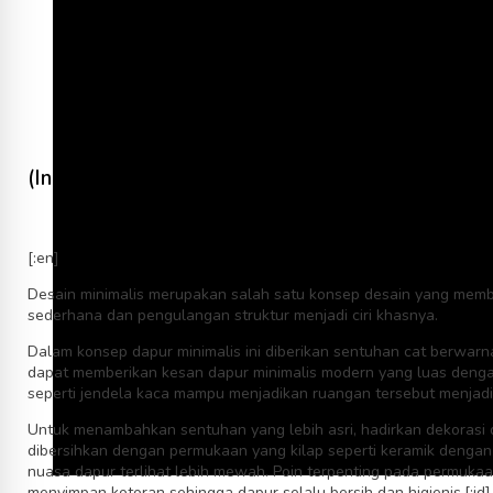
(Indonesia) Membuat Dapur dengan Konsep Desain
[:en]
Desain minimalis merupakan salah satu konsep desain yang me
sederhana dan pengulangan struktur menjadi ciri khasnya.
Dalam konsep dapur minimalis ini diberikan sentuhan cat berwarna
dapat memberikan kesan dapur minimalis modern yang luas denga
seperti jendela kaca mampu menjadikan ruangan tersebut menjadi 
Untuk menambahkan sentuhan yang lebih asri, hadirkan dekorasi d
dibersihkan dengan permukaan yang kilap seperti keramik dengan
nuasa dapur terlihat lebih mewah. Poin terpenting pada permukaan
menyimpan kotoran sehingga dapur selalu bersih dan higienis.[:id]