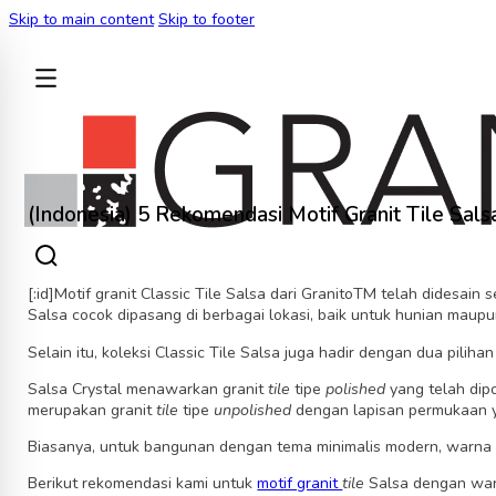
Skip to main content
Skip to footer
BACK
(Indonesia) 5 Rekomendasi Motif Granit Tile Sal
[:id]
Motif granit
Classic Tile
Salsa
dari Granito
TM
telah didesain 
Salsa
cocok dipasang di berbagai lokasi, baik untuk hunian maupu
Selain itu,
koleksi Classic Tile Salsa
juga hadir dengan dua pilihan 
Salsa Crystal menawarkan granit
tile
tipe
polished
yang telah dip
merupakan granit
tile
tipe
unpolished
dengan lapisan permukaan ya
Biasanya, untuk bangunan dengan tema minimalis modern, warna
Berikut rekomendasi kami untuk
motif granit
tile
Salsa dengan war