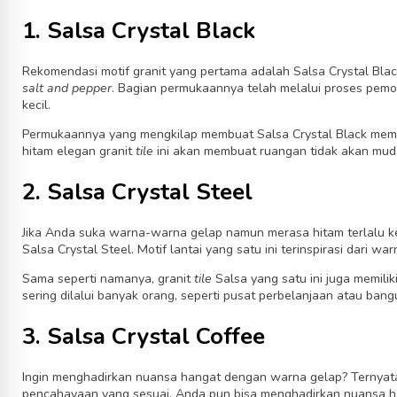
1. Salsa Crystal Black
Rekomendasi motif granit yang pertama adalah Salsa Crystal Bla
salt and pepper
.
Bagian permukaannya telah melalui proses pe
kecil.
Permukaannya yang mengkilap membuat Salsa Crystal Black memb
hitam
elegan
granit
tile
ini akan membuat ruangan tidak akan muda
2. Salsa Crystal Steel
Jika Anda suka warna-warna gelap namun merasa hitam terlalu kela
Salsa Crystal Steel. Motif lantai yang satu ini terinspirasi dari war
Sama seperti namanya, granit
tile
Salsa yang satu ini juga
memilik
sering dilalui banyak orang, seperti pusat perbelanjaan atau bang
3. Salsa Crystal Coffee
Ingin menghadirkan nuansa hangat dengan warna gelap? Ternyata
pencahayaan yang sesuai, Anda pun bisa menghadirkan nuansa h