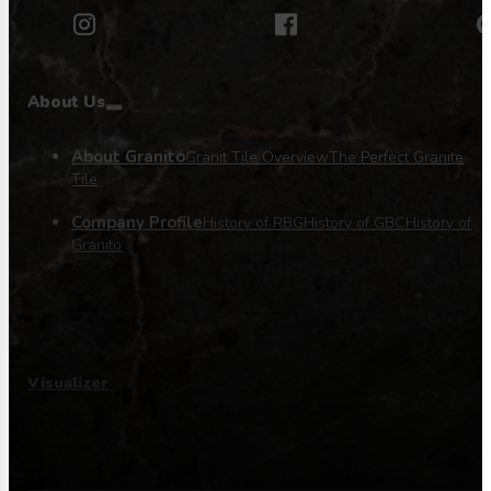
About Us
About Granito
Granit Tile Overview
The Perfect Granite
Tile
Company Profile
History of RBG
History of GBC
History of
Granito
Visualizer