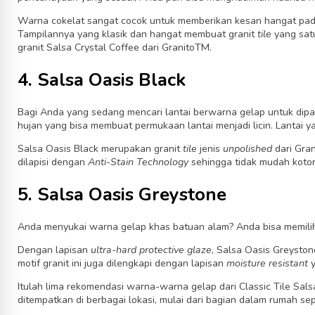
Warna cokelat sangat cocok untuk memberikan kesan hangat pada
Tampilannya yang klasik dan hangat membuat granit
tile
yang sat
granit Salsa Crystal Coffee dari Granito
TM
.
4. Salsa Oasis Black
Bagi Anda yang sedang mencari lantai berwarna gelap untuk dip
hujan yang bisa membuat permukaan lantai menjadi licin. Lantai y
Salsa Oasis Black merupakan granit
tile
jenis
unpolished
dari Gran
dilapisi dengan
Anti-Stain Technology
sehingga tidak mudah kotor 
5. Salsa Oasis Greystone
Anda menyukai warna gelap khas batuan alam? Anda bisa memilih
Dengan lapisan
ultra-hard protective glaze
, Salsa Oasis Greyston
motif granit ini juga dilengkapi dengan lapisan
moisture resistant
Itulah lima rekomendasi
warna-warna
gelap dari
Classic Tile
Sals
ditempatkan di berbagai lokasi, mulai dari bagian dalam rumah sep