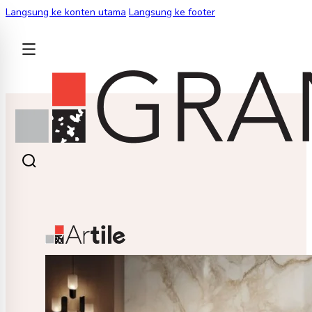
Langsung ke konten utama
Langsung ke footer
KEMBALI