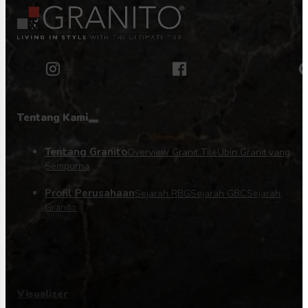
Tentang Kami
Tentang Granito
Overview Granit Tile
Ubin Granit yang
Sempurna
Profil Perusahaan
Sejarah RBG
Sejarah GBC
Sejarah
Granito
Visualizer