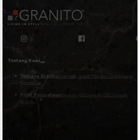
Tentang Kami
Tentang Granito
Overview Granit Tile
Ubin Granit yang
Sempurna
Profil Perusahaan
Sejarah RBG
Sejarah GBC
Sejarah
Granito