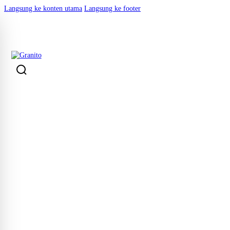
Langsung ke konten utama
Langsung ke footer
KEMBALI