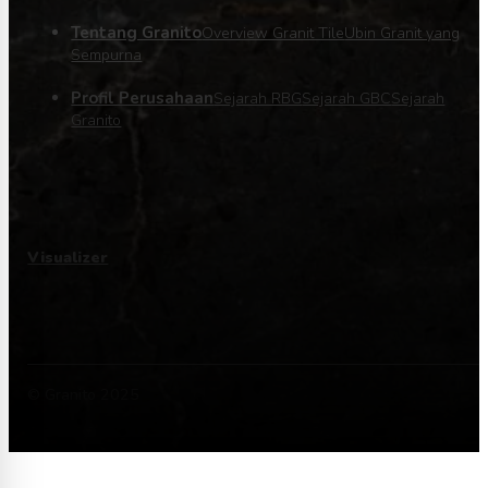
Tentang Granito
Overview Granit Tile
Ubin Granit yang
Sempurna
Profil Perusahaan
Sejarah RBG
Sejarah GBC
Sejarah
Granito
Visualizer
© Granito 2025