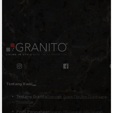
Tentang Kami
Tentang Granito
Overview Granit Tile
Ubin Granit yang
Sempurna
Profil Perusahaan
Sejarah RBG
Sejarah GBC
Sejarah