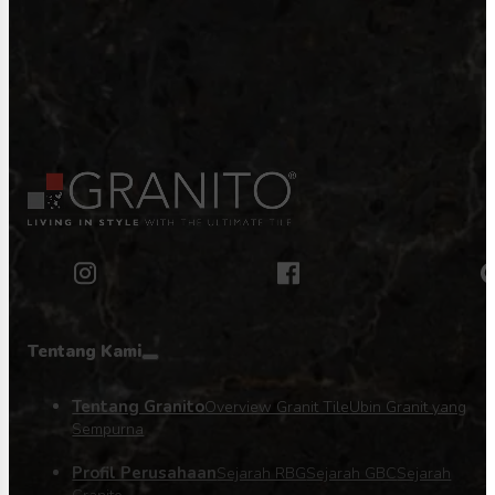
Tentang Kami
Tentang Granito
Overview Granit Tile
Ubin Granit yang
Sempurna
Profil Perusahaan
Sejarah RBG
Sejarah GBC
Sejarah