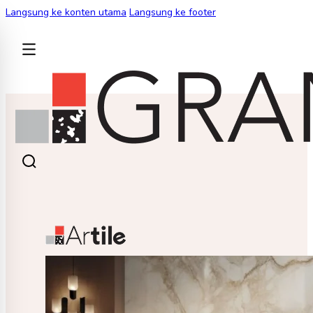
Langsung ke konten utama
Langsung ke footer
KEMBALI