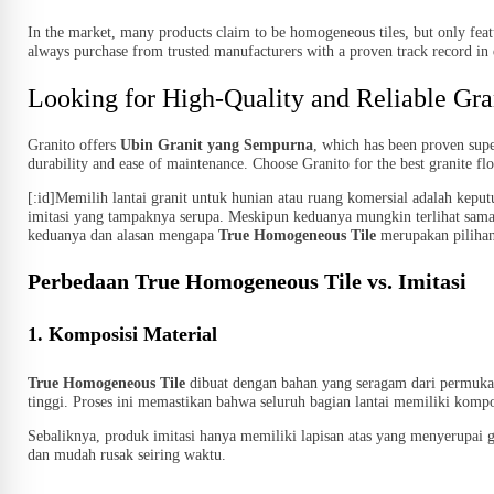
In the market, many products claim to be homogeneous tiles, but only featur
always purchase from trusted manufacturers with a proven track record in 
Looking for High-Quality and Reliable Gra
Granito offers
Ubin Granit yang Sempurna
, which has been proven super
durability and ease of maintenance. Choose Granito for the best granite fl
[:id]
Memilih lantai granit untuk hunian atau ruang komersial adalah kepu
imitasi yang tampaknya serupa. Meskipun keduanya mungkin terlihat sama,
keduanya dan alasan mengapa
True Homogeneous Tile
merupakan pilihan
Perbedaan True Homogeneous Tile vs. Imitasi
1. Komposisi Material
True Homogeneous Tile
dibuat dengan bahan yang seragam dari permukaan 
tinggi. Proses ini memastikan bahwa seluruh bagian lantai memiliki komp
Sebaliknya, produk imitasi hanya memiliki lapisan atas yang menyerupai g
dan mudah rusak seiring waktu.